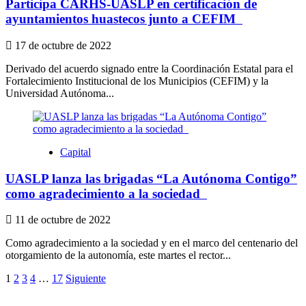
Participa CARHS-UASLP en certificación de
ayuntamientos huastecos junto a CEFIM
17 de octubre de 2022
Derivado del acuerdo signado entre la Coordinación Estatal para el
Fortalecimiento Institucional de los Municipios (CEFIM) y la
Universidad Autónoma...
Capital
UASLP lanza las brigadas “La Autónoma Contigo”
como agradecimiento a la sociedad
11 de octubre de 2022
Como agradecimiento a la sociedad y en el marco del centenario del
otorgamiento de la autonomía, este martes el rector...
Paginación
1
2
3
4
…
17
Siguiente
de