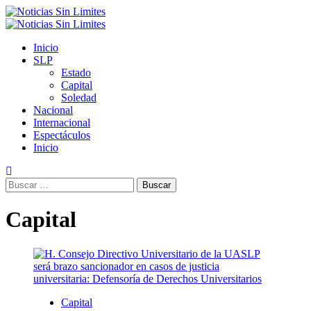
Saltar
al
Menú
contenido
primario
Inicio
SLP
Estado
Capital
Soledad
Nacional
Internacional
Espectáculos
Inicio
Buscar:
Capital
Capital