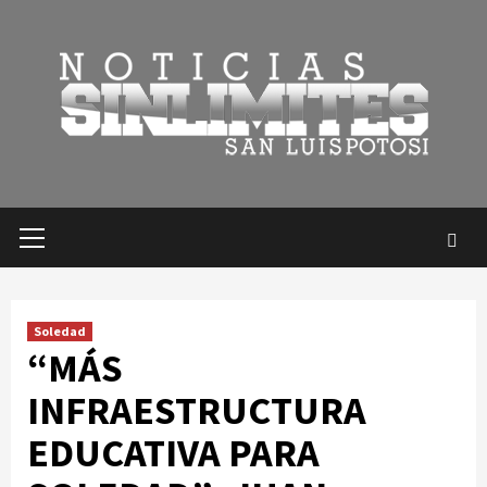
Saltar
al
contenido
Menú
primario
Soledad
“MÁS
INFRAESTRUCTURA
EDUCATIVA PARA