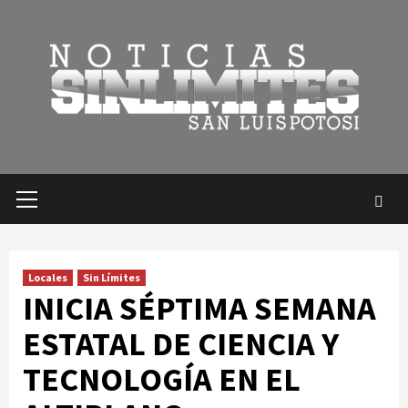
Saltar
al
contenido
Menú
primario
Locales
Sin Límites
INICIA SÉPTIMA SEMANA
ESTATAL DE CIENCIA Y
TECNOLOGÍA EN EL