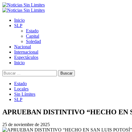
Saltar
al
Menú
contenido
primario
Inicio
SLP
Estado
Capital
Soledad
Nacional
Internacional
Espectáculos
Inicio
Buscar:
Estado
Locales
Sin Límites
SLP
APRUEBAN DISTINTIVO “HECHO EN 
25 de noviembre de 2025