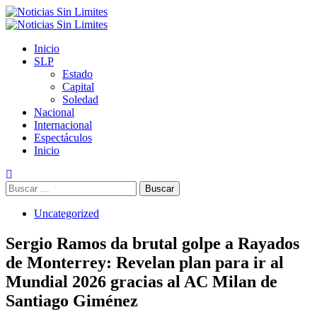
Saltar
al
Menú
contenido
primario
Inicio
SLP
Estado
Capital
Soledad
Nacional
Internacional
Espectáculos
Inicio
Buscar:
Uncategorized
Sergio Ramos da brutal golpe a Rayados
de Monterrey: Revelan plan para ir al
Mundial 2026 gracias al AC Milan de
Santiago Giménez