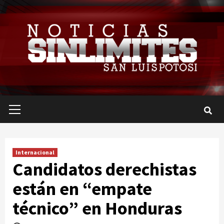
Saltar
al
contenido
Menú
primario
Internacional
Candidatos derechistas
están en “empate
técnico” en Honduras