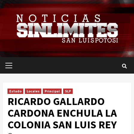
Saltar
al
contenido
Menú
primario
Estado
Locales
Principal
SLP
RICARDO GALLARDO
CARDONA ENCHULA LA
COLONIA SAN LUIS REY