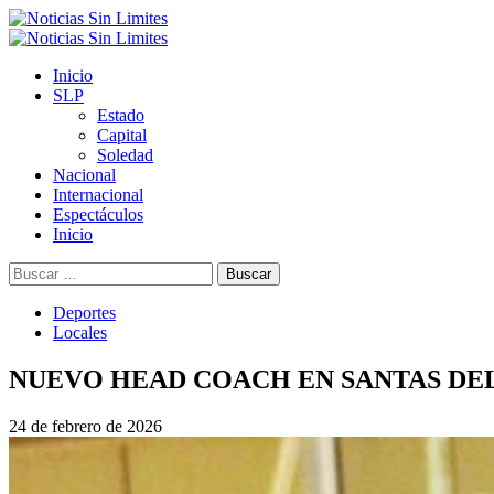
Saltar
al
Menú
contenido
primario
Inicio
SLP
Estado
Capital
Soledad
Nacional
Internacional
Espectáculos
Inicio
Buscar:
Deportes
Locales
NUEVO HEAD COACH EN SANTAS DE
24 de febrero de 2026