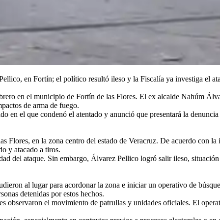
lico, en Fortín; el político resultó ileso y la Fiscalía ya investiga el 
febrero en el municipio de Fortín de las Flores. El ex alcalde Nahúm Álva
impactos de arma de fuego.
o en el que condenó el atentado y anunció que presentará la denuncia c
las Flores, en la zona centro del estado de Veracruz. De acuerdo con la
 y atacado a tiros.
dad del ataque. Sin embargo, Álvarez Pellico logró salir ileso, situaci
udieron al lugar para acordonar la zona e iniciar un operativo de búsque
rsonas detenidas por estos hechos.
es observaron el movimiento de patrullas y unidades oficiales. El operat