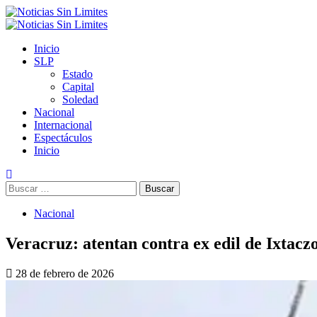
Saltar
al
Menú
contenido
primario
Inicio
SLP
Estado
Capital
Soledad
Nacional
Internacional
Espectáculos
Inicio
Buscar:
Nacional
Veracruz: atentan contra ex edil de Ixtacz
28 de febrero de 2026