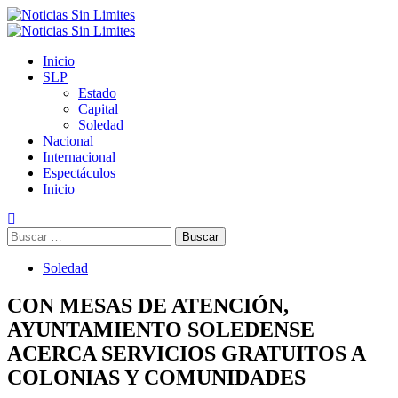
Saltar
al
Menú
contenido
primario
Inicio
SLP
Estado
Capital
Soledad
Nacional
Internacional
Espectáculos
Inicio
Buscar:
Soledad
CON MESAS DE ATENCIÓN,
AYUNTAMIENTO SOLEDENSE
ACERCA SERVICIOS GRATUITOS A
COLONIAS Y COMUNIDADES