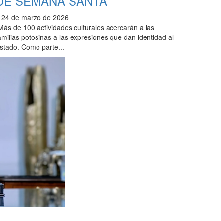
DE SEMANA SANTA
24 de marzo de 2026
Más de 100 actividades culturales acercarán a las
amilias potosinas a las expresiones que dan identidad al
stado. Como parte...
aginación
3
4
…
11
Siguiente
e
ntradas