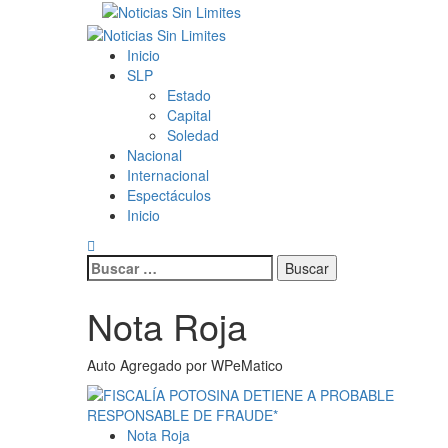
Saltar
al
Menú
contenido
primario
Inicio
SLP
Estado
Capital
Soledad
Nacional
Internacional
Espectáculos
Inicio
Buscar:
Nota Roja
Auto Agregado por WPeMatico
Nota Roja